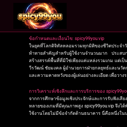
Skip
to
content
ข้อกำหนดและเงื่อนไข: spicy99you.vip
ในยุคที่โลกดิจิทัลหลอมรวมทุกมิติของชีวิตประ
ท้าทายสำคัญสำหรับผู้ใช้งานจำนวนมาก ประสบกา
สร้างสรรค์พื้นที่ที่มิใช่เพียงแค่แหล่งรวมเกม แต
วีรวัฒน์ ชัยมงคล ผู้อำนวยการฝ่ายกลยุทธ์และนวั
และความคาดหวังของผู้เล่นอย่างละเอียด เพื่อวา
การวิเคราะห์เชิงลึกและการบริการของ spicy99yo
จากการศึกษาข้อมูลเชิงประจักษ์และการรับฟังเส
หลายของเกมที่มีคุณภาพสูง spicy99you.vip จึงได้
ใช้งานโดยไม่มีข้อจำกัดด้านธนาคาร นี่คือหนึ่ง