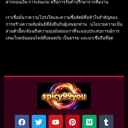
ฝากถอนเงิน การเล่นเกม หรือการรับคำปรึกษาจากทีมงาน
เราเชื่อมั่นว่าความโปร่งใสและความซื่อสัตย์คือหัวใจสำคัญของ
การสร้างความสัมพันธ์ที่ยั่งยืนกับผู้เล่นทุกท่าน นโยบายความเป็น
ส่วนตัวนี้สะท้อนถึงความมุ่งมั่นของเราที่จะมอบประสบการณ์การ
เล่นเว็บพนันออนไลน์ที่ปลอดภัย เป็นธรรม และน่าเชื่อถือที่สุด
F
T
Y
P
M
T
a
w
o
i
e
u