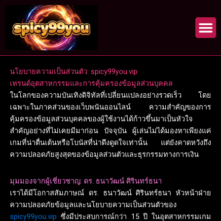
Skip
to
content
นโยบายความเป็นส่วนตัว: spicy99you.vip
เทรนด์อุตสาหกรรมและการคุ้มครองข้อมูลส่วนบุคคล
ในโลกของความบันเทิงดิจิทัลที่เปลี่ยนแปลงอย่างรวดเร็ว โดย
เฉพาะในภาคส่วนของเว็บพนันออนไลน์ ความสำคัญของการ
คุ้มครองข้อมูลส่วนบุคคลของผู้ใช้งานได้ก้าวขึ้นมาเป็นหัวใจ
สำคัญอย่างที่ไม่เคยมีมาก่อน ปัจจุบัน ผู้เล่นไม่ได้มองหาเพียงแค่
เกมที่น่าตื่นเต้นหรือโบนัสที่น่าดึงดูดใจเท่านั้น แต่ยังคาดหวังถึง
ความปลอดภัยสูงสุดของข้อมูลส่วนตัวและธุรกรรมทางการเงิน
มุมมองจากผู้เชี่ยวชาญ: ดร. ธนาวัฒน์ ศิรินทร์ธนา
เราได้มีโอกาสสัมภาษณ์ ดร. ธนาวัฒน์ ศิรินทร์ธนา หัวหน้าฝ่าย
ความปลอดภัยข้อมูลและนโยบายความเป็นส่วนตัวของ
spicy99you.vip
ซึ่งมีประสบการณ์กว่า 15 ปี ในอุตสาหกรรมเกม