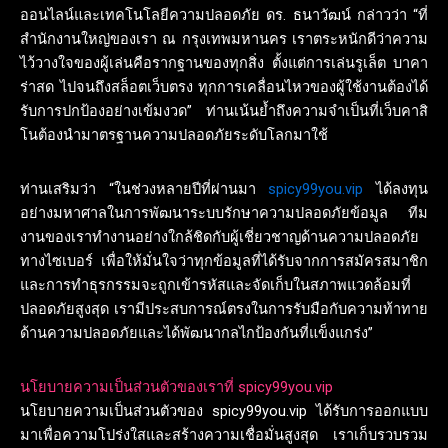
ออนไลน์และเทคโนโลยีความปลอดภัย ดร. ธนาวัฒน์ กล่าวว่า “ที่
สำนักงานใหญ่ของเรา ณ กรุงเทพมหานคร เราตระหนักดีว่าความ
ไว้วางใจของผู้เล่นคือรากฐานของทุกสิ่ง ตั้งแต่การเล่นรูเล็ต บาคา
ร่าสด ไปจนถึงสล็อตเว็บตรง ทุกการเคลื่อนไหวของผู้ใช้งานต้องได้
รับการปกป้องอย่างเข้มงวด” ท่านเน้นย้ำถึงความจำเป็นที่เว็บคาสิ
โนต้องนำมาตรฐานความปลอดภัยระดับโลกมาใช้
ท่านเสริมว่า “ในช่วงหลายปีที่ผ่านมา
spicy99you.vip
ได้ลงทุน
อย่างมหาศาลในการพัฒนาระบบรักษาความปลอดภัยข้อมูล ทีม
งานของเราทำงานอย่างใกล้ชิดกับผู้เชี่ยวชาญด้านความปลอดภัย
ทางไซเบอร์ เพื่อให้มั่นใจว่าทุกข้อมูลที่ได้รับจากการสมัครสมาชิก
และการทำธุรกรรมจะถูกเข้ารหัสและจัดเก็บในสภาพแวดล้อมที่
ปลอดภัยสูงสุด เรามีประสบการณ์ตรงในการรับมือกับความท้าทาย
ด้านความปลอดภัยและได้พัฒนากลไกป้องกันที่แข็งแกร่ง”
นโยบายความเป็นส่วนตัวของเราที่ spicy99you.vip
นโยบายความเป็นส่วนตัวของ spicy99you.vip ได้รับการออกแบบ
มาเพื่อความโปร่งใสและสร้างความเชื่อมั่นสูงสุด เราเก็บรวบรวม