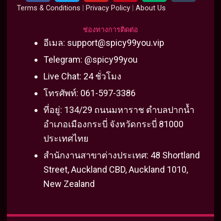
c
i
u
n
d
m
Terms & Conditions
|
Privacy Policy
|
About Us
e
t
t
t
i
b
b
t
u
e
u
l
ช่องทางการติดต่อ
o
e
b
r
m
r
อีเมล:
support@spicy99you.vip
o
r
e
e
Telegram: @spicy99you
k
s
Live Chat: 24 ชั่วโมง
t
โทรศัพท์: 061-597-3386
ที่อยู่: 134/29 ถนนมหาราช ตำบลปากน้ำ
อำเภอเมืองกระบี่ จังหวัดกระบี่ 81000
ประเทศไทย
สำนักงานสาขาต่างประเทศ: 48 Shortland
Street, Auckland CBD, Auckland 1010,
New Zealand